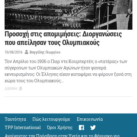
Προσοχή στις απομιμήσεις: Διοργανώσεις
που απείλησαν τους Ολυμπιακούς
10/08/2016
Βαγγέλης Γεωργίου
Τον Απρίλιο του 1906 ο Πιερ ντε Κουμπερτέν, ο «πατέρας» των
σύγχρονων των Ολυμπιακών Αγώνων ήταν φανερά
εκνευρισμένος: Οι Έλληνες είχαν καταφέρει να φέρουν ξανά στη
χώρα τους του Ολυμπιακούς…
ΔΙΕΘΝΗ
Ταυτότητα
Πώς λειτουργούμε
Eπικοινωνία
TPP International
Όροι Χρήσης
Ανοίγοντας την Πρόσβαση στην Υγεία και το Φάρμακο για