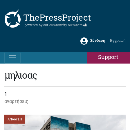
ThePressProject
powered by our
community members
Σύνδεση
Εγγραφή
Support
μηλιοας
1
αναρτήσεις
ΑΝΑΛΥΣΗ