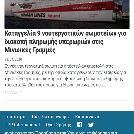
Καταγγελία 9 ναυτεργατικών σωματείων για
διακοπή πληρωμής υπερωριών στις
Μινωικές Γραμμές
28/04/2020
Εννέα ναυτεργατικά σωματεία απέστειλαν επιστολή στις
Μινωικές Γραμμές, με την οποία καταγγέλλουν την εταιρεία για
την ξαφνική και χωρίς καμία διαβούλευση διακοπή πληρωμής
του καταβληθέντος ποσού για δίωρη υπερωρία, σε……
ΕΛΛΑΔΑ
Ταυτότητα
Πώς λειτουργούμε
Eπικοινωνία
TPP International
Όροι Χρήσης
Ανοίγοντας την Πρόσβαση στην Υγεία και το Φάρμακο για