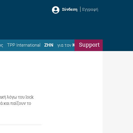
Σύνδεση
Εγγραφή
Support
ός
TPP International
ΖΗΝ
για τον
Κώστα
ική λόγω του lock
ά και παίζουν το