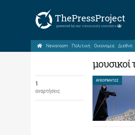
ThePressProject
powered by our
community members
Newsroom
Πολιτική
Οικονομία
Διεθνή
μουσικοί 
ΑΥΘΟΡΜΗΤΩΣ
1
αναρτήσεις