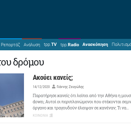
tpp.
TV
Ανασκόπηση
Πολιτισμ
Ρεπορτάζ
Ανάλυση
tpp.
Radio
του δρόμου
Ακούει κανείς;
14/12/2020
Γιάννης Ζευγώλης
Παρατήρησε κανείς ότι λείπει από την Αθήνα η μουσ
down; Αυτοί οι περιπλανώμενοι που στέκονται σεμν
όργανο και τραγουδούν έλειψαν σε κανέναν; Τι να…
ΚΟΙΝΩΝΙΑ