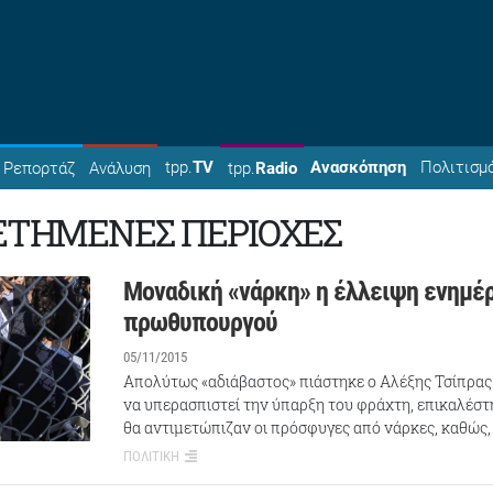
tpp.
TV
Ανασκόπηση
Πολιτισμ
Ρεπορτάζ
Ανάλυση
tpp.
Radio
ΤΗΜΕΝΕΣ ΠΕΡΙΟΧΕΣ
Μοναδική «νάρκη» η έλλειψη ενημέ
πρωθυπουργού
05/11/2015
Απολύτως «αδιάβαστος» πιάστηκε ο Αλέξης Τσίπρα
να υπερασπιστεί την ύπαρξη του φράχτη, επικαλέστ
θα αντιμετώπιζαν οι πρόσφυγες από νάρκες, καθώς,
ΠΟΛΙΤΙΚΗ