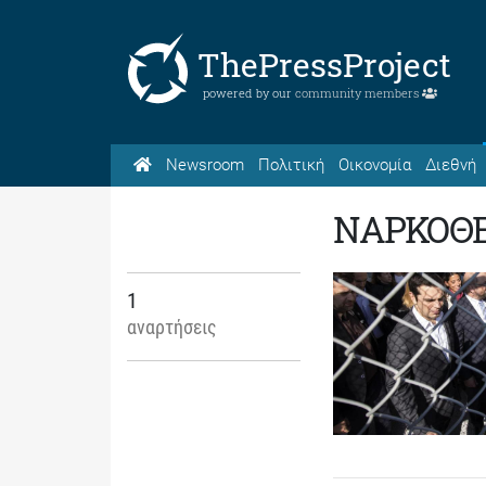
ThePressProject
powered by our
community members
Newsroom
Πολιτική
Οικονομία
Διεθνή
ΝΑΡΚΟΘΕ
1
αναρτήσεις