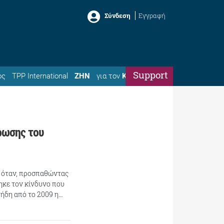
Σύνδεση
Εγγραφή
Support
ός
TPP International
ΖΗΝ
για τον
Κώστα
ρωσης του
ς όταν, προσπαθώντας
ηκε τον κίνδυνο που
 ήδη από το 2009 η…