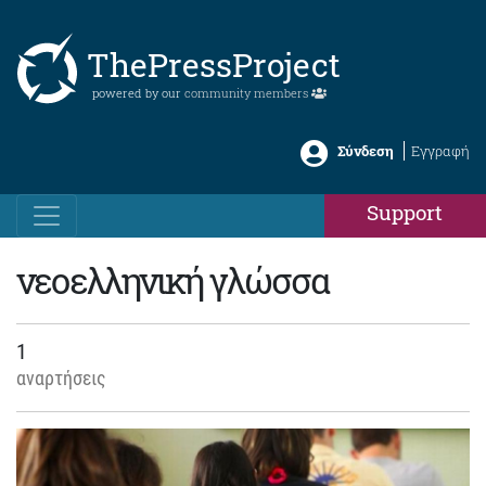
ThePressProject
powered by our
community members
Σύνδεση
Εγγραφή
Support
νεοελληνική γλώσσα
1
αναρτήσεις