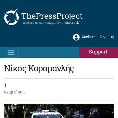
ThePressProject
powered by our
community members
Σύνδεση
Εγγραφή
Support
Νίκος Καραμανλής
1
αναρτήσεις