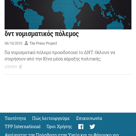
δντ νομισματικός πόλεμος
06/10/2010
The Press Project
Για νομισματικό πόλεμο προειδοποιεί το ΔΝΤ. Θέλουν να
στερήσουν από την Κίνα μέσα χάραξης πολιτικής;
ΔΙΕΘΝΗ
Ταυτότητα
Πώς λειτουργούμε
Eπικοινωνία
TPP International
Όροι Χρήσης
Ανοίγοντας την Πρόσβαση στην Υγεία και το Φάρμακο για