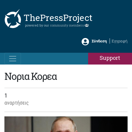
ThePressProject
powered by our
community members
Σύνδεση
Εγγραφή
Support
Νορια Κορεα
1
αναρτήσεις