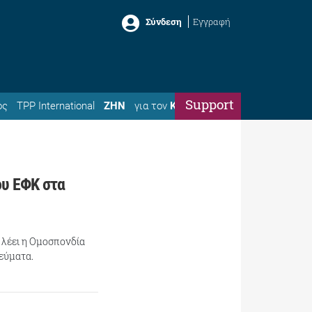
Σύνδεση
Εγγραφή
Support
ός
TPP International
ΖΗΝ
για τον
Κώστα
ου ΕΦΚ στα
 λέει η Ομοσπονδία
εύματα.