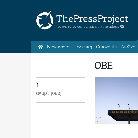
ThePressProject
powered by our
community members
Newsroom
Πολιτική
Οικονομία
Διεθνή
OBE
1
αναρτήσεις