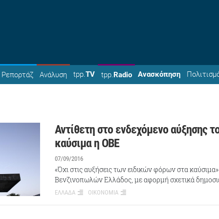
tpp.
TV
Ανασκόπηση
Πολιτισμ
Ρεπορτάζ
Ανάλυση
tpp.
Radio
Αντίθετη στο ενδεχόμενο αύξησης τ
καύσιμα η ΟΒΕ
07/09/2016
«Όχι στις αυξήσεις των ειδικών φόρων στα καύσιμα»
Βενζινοπωλών Ελλάδος, με αφορμή σχετικά δημοσι
ΕΛΛΑΔΑ
ΟΙΚΟΝΟΜΙΑ