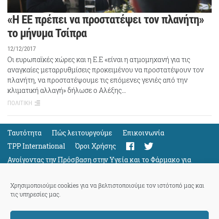
«Η ΕΕ πρέπει να προστατέψει τον πλανήτη»
το μήνυμα Τσίπρα
12/12/2017
Οι ευρωπαϊκές χώρες και η Ε.Ε «είναι η ατμομηχανή για τις
αναγκαίες μεταρρυθμίσεις προκειμένου να προστατέψουν τον
πλανήτη, να προστατέψουμε τις επόμενες γενιές από την
κλιματική αλλαγή» δήλωσε ο Αλέξης…
ΠΟΛΙΤΙΚΗ
Ταυτότητα
Πώς λειτουργούμε
Eπικοινωνία
TPP International
Όροι Χρήσης
Ανοίγοντας την Πρόσβαση στην Υγεία και το Φάρμακο για
Όλους
Support
Χρησιμοποιούμε cookies για να βελτιστοποιούμε τον ιστότοπό μας και
τις υπηρεσίες μας.