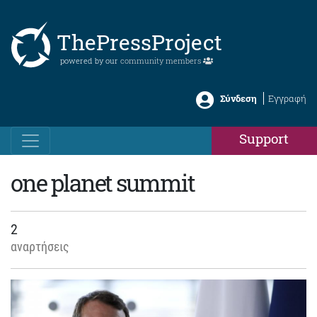
ThePressProject
powered by our
community members
Σύνδεση
Εγγραφή
Support
one planet summit
2
αναρτήσεις