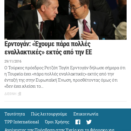
Ερντογάν: «Έχουμε πάρα πολλές
εναλλακτικές» εκτός από την ΕΕ
29/11/2016
Ο Τούρκος πρόεδρος Ρετζέπ Ταγίπ Ερντογάν δήλωσε σήμερα ότι
η Τουρκία έχει «πάρα πολλές εναλλακτικές» εκτός από την
ένταξή της στην Ευρωπαϊκή Ένωση, προσθέτοντας όμως ότι
«δεν έχει κλείσει το…
ΔΙΕΘΝΗ
Ταυτότητα
Πώς λειτουργούμε
Eπικοινωνία
TPP International
Όροι Χρήσης
Ανοίγοντας την Πρόσβαση στην Υγεία και το Φάρμακο για