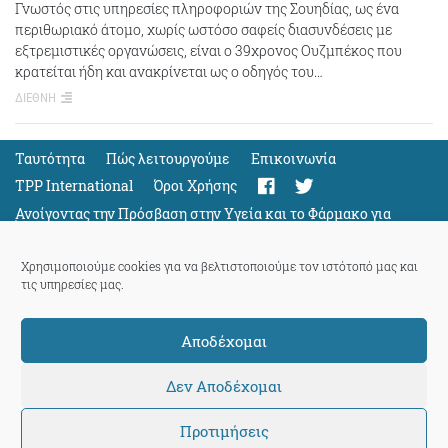
Γνωστός στις υπηρεσίες πληροφοριών της Σουηδίας, ως ένα
περιθωριακό άτομο, χωρίς ωστόσο σαφείς διασυνδέσεις με
εξτρεμιστικές οργανώσεις, είναι ο 39χρονος Ουζμπέκος που
κρατείται ήδη και ανακρίνεται ως ο οδηγός του…
ΔΙΕΘΝΗ
Ταυτότητα
Πώς λειτουργούμε
Eπικοινωνία
TPP International
Όροι Χρήσης
Ανοίγοντας την Πρόσβαση στην Υγεία και το Φάρμακο για
Όλους
Support
Χρησιμοποιούμε cookies για να βελτιστοποιούμε τον ιστότοπό μας και
τις υπηρεσίες μας.
Αποδέχομαι
ThePressProject
powered by our
community members
Δεν Αποδέχομαι
Προτιμήσεις
© 2026 ThePressProject | Created by BitsnBytes & re-manufactured