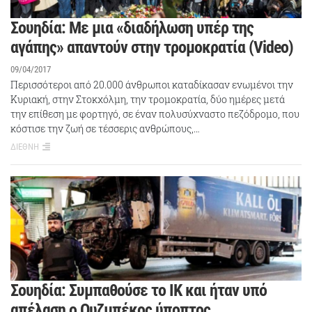
Σουηδία: Με μια «διαδήλωση υπέρ της
αγάπης» απαντούν στην τρομοκρατία (Video)
09/04/2017
Περισσότεροι από 20.000 άνθρωποι καταδίκασαν ενωμένοι την
Κυριακή, στην Στοκχόλμη, την τρομοκρατία, δύο ημέρες μετά
την επίθεση με φορτηγό, σε έναν πολυσύχναστο πεζόδρομο, που
κόστισε την ζωή σε τέσσερις ανθρώπους,…
ΔΙΕΘΝΗ
Σουηδία: Συμπαθούσε το ΙΚ και ήταν υπό
απέλαση ο Ουζμπέκος ύποπτος