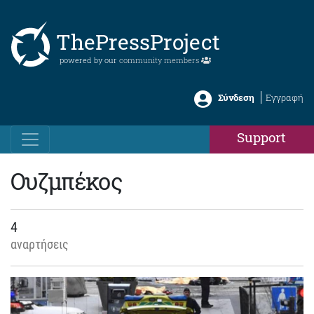
ThePressProject
powered by our
community members
Σύνδεση
Εγγραφή
Support
Ουζμπέκος
4
αναρτήσεις