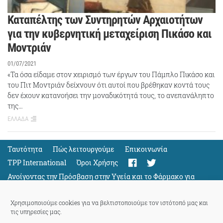
Καταπέλτης των Συντηρητών Αρχαιοτήτων
για την κυβερνητική μεταχείριση Πικάσο και
Μοντριάν
01/07/2021
«Τα όσα είδαμε στον χειρισμό των έργων του Πάμπλο Πικάσο και
του Πιτ Μοντριάν δείχνουν ότι αυτοί που βρέθηκαν κοντά τους
δεν έχουν κατανοήσει την μοναδικότητά τους, το ανεπανάληπτο
της…
ΕΛΛΑΔΑ
Ταυτότητα
Πώς λειτουργούμε
Eπικοινωνία
TPP International
Όροι Χρήσης
Ανοίγοντας την Πρόσβαση στην Υγεία και το Φάρμακο για
Όλους
Support
Χρησιμοποιούμε cookies για να βελτιστοποιούμε τον ιστότοπό μας και
τις υπηρεσίες μας.