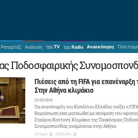
tpp.
TV
Ανασκόπηση
Πολιτισμ
Ρεπορτάζ
Ανάλυση
tpp.
Radio
ας Ποδοσφαιρικής Συνομοσπονδ
Πιέσεις από τη FIFA για επανέναρξη
Στην Αθήνα κλιμάκιο
21/03/2016
Για επανέναρξη του Κυπέλλου Ελλάδας πιέζει η FIFA
διοργάνωση έχει ματαιωθεί με απόφαση του υφυπο
Σταύρου Κοντονή. Κλιμάκιο της Παγκόσμιας Ποδοσ
Συνομοσπονδίας αναμένεται στην Αθήνα
ΕΛΛΑΔΑ
ΚΟΙΝΩΝΙΑ