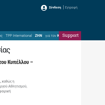
Σύνδεση
Εγγραφή
Support
ός
TPP International
ΖΗΝ
για τον
Κώστα
ίας
 του Κυπέλλου –
, καθώς η
υργού Αθλητισμού,
φαιρική