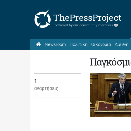
ThePressProject
powered by our
community members
Newsroom
Πολιτική
Οικονομία
Διεθνή
Παγκόσμι
1
αναρτήσεις