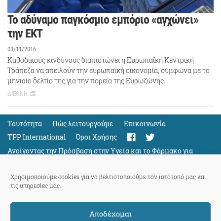
Το αδύναμο παγκόσμιο εμπόριο «αγχώνει»
την ΕΚΤ
03/11/2016
Καθοδικούς κινδύνους διαπιστώνει η Ευρωπαϊκή Κεντρική
Τράπεζα να απειλούν την ευρωπαϊκή οικονομία, σύμφωνα με το
μηνιαίο δελτίο της για την πορεία της Ευρωζώνης.
ΔΙΕΘΝΗ
Ταυτότητα
Πώς λειτουργούμε
Eπικοινωνία
TPP International
Όροι Χρήσης
Ανοίγοντας την Πρόσβαση στην Υγεία και το Φάρμακο για
Όλους
Support
Χρησιμοποιούμε cookies για να βελτιστοποιούμε τον ιστότοπό μας και
τις υπηρεσίες μας.
Αποδέχομαι
ThePressProject