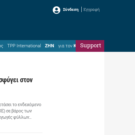
Σύνδεση
Εγγραφή
Support
ός
TPP International
ΖΗΝ
για τον
Κώστα
σφύγει στον
ετάσει το ενδεχόμενο
Ε) σε βάρος των
ισαγωγές φύλλων…