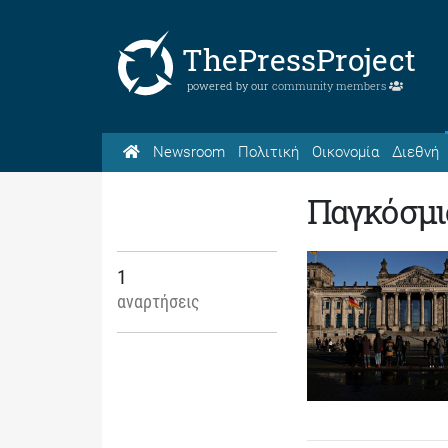
ThePressProject
powered by our
community members
Newsroom
Πολιτική
Οικονομία
Διεθνή
Παγκόσμι
1
αναρτήσεις