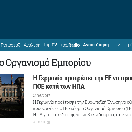
tpp.
TV
Ανασκόπηση
Πολιτισμ
Ρεπορτάζ
Ανάλυση
tpp.
Radio
ο Οργανισμό Εμπορίου
Η Γερμανία προτρέπει την ΕΕ να προ
ΠΟΕ κατά των ΗΠΑ
31/03/2017
Η Γερμανία προέτρεψε την Ευρωπαϊκή Ένωση να εξ
προσφυγής στο Παγκόσμιο Οργανισμό Εμπορίου (ΠΟ
ΗΠΑ για το σχέδιό της να επιβάλει δασμούς στις ε
ΔΙΕΘΝΗ