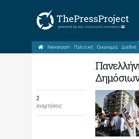
ThePressProject
powered by our
community members
Newsroom
Πολιτική
Οικονομία
Διεθνή
Πανελλήν
Δημόσιων
2
αναρτήσεις