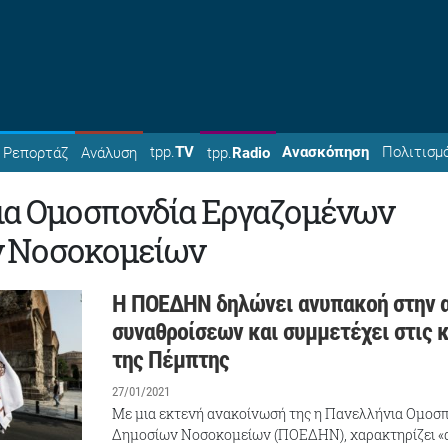
tpp.
TV
Ανασκόπηση
Πολιτισμ
Ρεπορτάζ
Ανάλυση
tpp.
Radio
ια Ομοσπονδία Εργαζομένων
 Νοσοκομείων
Η ΠΟΕΔΗΝ δηλώνει ανυπακοή στην 
συναθροίσεων και συμμετέχει στις 
της Πέμπτης
27/01/2021
Με μια εκτενή ανακοίνωσή της η Πανελλήνια Ομοσ
Δημοσίων Νοσοκομείων (ΠΟΕΔΗΝ), χαρακτηρίζει «