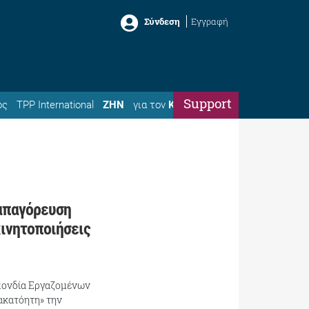
Σύνδεση
Εγγραφή
Support
ός
TPP International
ΖΗΝ
για τον
Κώστα
απαγόρευση
κινητοποιήσεις
πονδία Εργαζομένων
ακατόητη» την