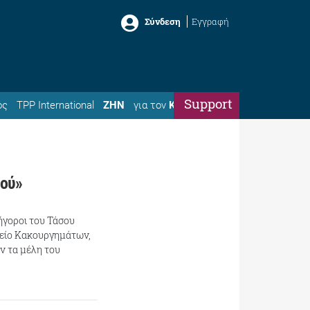
Σύνδεση
Εγγραφή
Support
ός
TPP International
ΖΗΝ
για τον
Κώστα
μού»
ήγοροι του Τάσου
είο Κακουργημάτων,
ν τα μέλη του