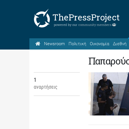
ThePressProject
powered by our
community members
Newsroom
Πολιτική
Οικονομία
Διεθνή
Παπαρού
1
αναρτήσεις