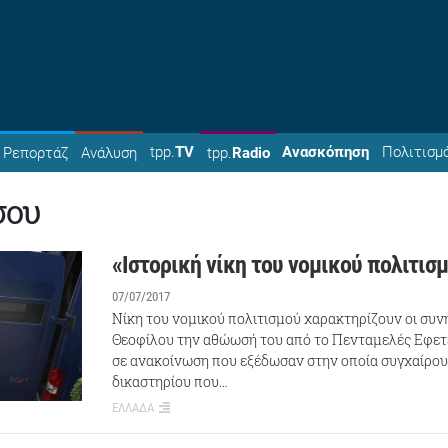
tpp.
TV
Ανασκόπηση
Πολιτισμ
Ρεπορτάζ
Ανάλυση
tpp.
Radio
σου
«Ιστορική νίκη του νομικού πολιτισ
07/07/2017
Νίκη του νομικού πολιτισμού χαρακτηρίζουν οι συν
Θεοφίλου την αθώωσή του από το Πενταμελές Εφετ
σε ανακοίνωση που εξέδωσαν στην οποία συγχαίρου
δικαστηρίου που…
ΕΛΛΑΔΑ