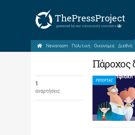
ThePressProject
powered by our
community members
Newsroom
Πολιτική
Οικονομία
Διεθνή
Πάροχος 
ΡΕΠΟΡΤΑΖ
1
αναρτήσεις