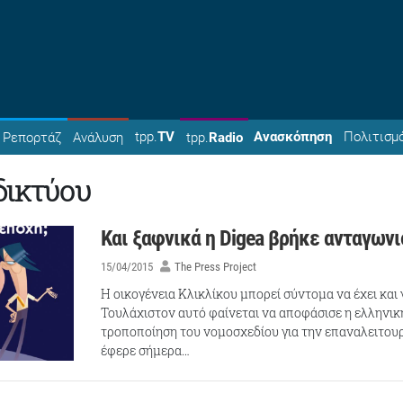
tpp.
TV
Ανασκόπηση
Πολιτισμ
Ρεπορτάζ
Ανάλυση
tpp.
Radio
δικτύου
Και ξαφνικά η Digea βρήκε ανταγωνι
15/04/2015
The Press Project
Η οικογένεια Κλικλίκου μπορεί σύντομα να έχει και
Τουλάχιστον αυτό φαίνεται να αποφάσισε η ελληνικ
τροποποίηση του νομοσχεδίου για την επαναλειτου
έφερε σήμερα…