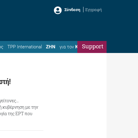
Σύνδεση
Εγγραφή
Support
ός
TPP International
ΖΗΝ
για τον
Κώστα
στή!
 γείτονες…
ή κυβέρνηση με την
ργία της ΕΡΤ που