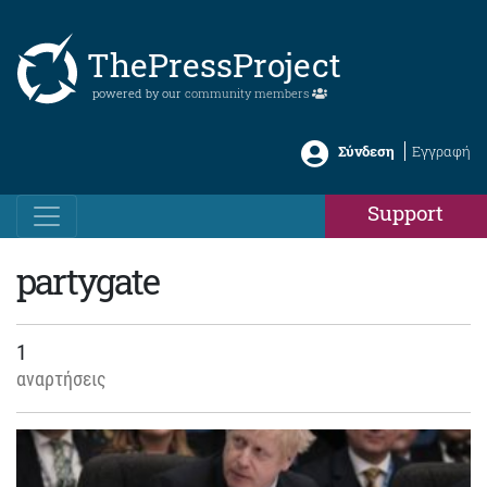
ThePressProject
powered by our
community members
Σύνδεση
Εγγραφή
Support
partygate
1
αναρτήσεις