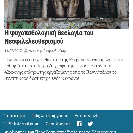
Η ψυχοπαθολογική θεολογία του
Νεοφιλελευθερισμού
18/07/2017
Αντώνης Ανδρουλιδάκης
Τι κοινό έχει άραγε ο θάνατος της 62χρονης εργαζόμενης στην
καθαριότητα στο Δήμο Ζωγράφου, με την αυτοκτονία της
42χρονης απλήρωτης εργαζόμενης από τα Γιαννιτσά και το
θανατηφόρο δυστύχημα ενός 23χρονου…
Ταυτότητα
Πώς λειτουργούμε
Eπικοινωνία
TPP International
Όροι Χρήσης
Ανοίγοντας την Πρόσβαση στην Υγεία και το Φάρμακο για