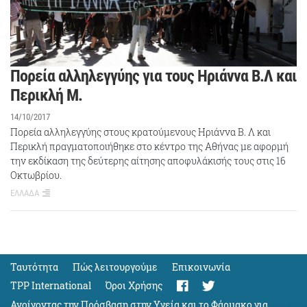
Πορεία αλληλεγγύης για τους Ηριάννα Β.Λ και
Περικλή Μ.
14/10/2017
Πορεία αλληλεγγύης στους κρατούμενους Ηριάννα Β. Λ και
Περικλή πραγματοποιήθηκε στο κέντρο της Αθήνας με αφορμή
την εκδίκαση της δεύτερης αίτησης αποφυλάκισής τους στις 16
Οκτωβρίου.
ΕΛΛΑΔΑ
Ταυτότητα
Πώς λειτουργούμε
Eπικοινωνία
TPP International
Όροι Χρήσης
Ανοίγοντας την Πρόσβαση στην Υγεία και το Φάρμακο για