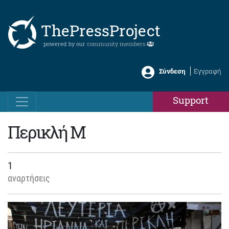
ThePressProject
powered by our
community members
Σύνδεση
Εγγραφή
Support
Περικλή Μ
1
αναρτήσεις