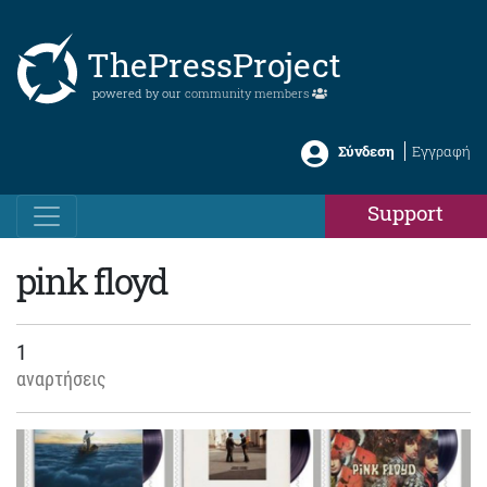
ThePressProject
powered by our
community members
Σύνδεση
Εγγραφή
Support
pink floyd
1
αναρτήσεις