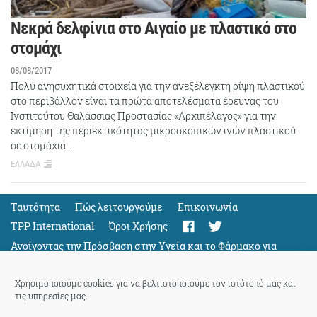
Νεκρά δελφίνια στο Αιγαίο με πλαστικό στο
στομάχι
08/08/2017
Πολύ ανησυχητικά στοιχεία για την ανεξέλεγκτη ρίψη πλαστικού
στο περιβάλλον είναι τα πρώτα αποτελέσματα έρευνας του
Ινστιτούτου Θαλάσσιας Προστασίας «Αρχιπέλαγος» για την
εκτίμηση της περιεκτικότητας μικροσκοπικών ινών πλαστικού
σε στομάχια…
ΕΛΛΑΔΑ
Ταυτότητα
Πώς λειτουργούμε
Eπικοινωνία
TPP International
Όροι Χρήσης
Ανοίγοντας την Πρόσβαση στην Υγεία και το Φάρμακο για
Όλους
Support
Χρησιμοποιούμε cookies για να βελτιστοποιούμε τον ιστότοπό μας και
τις υπηρεσίες μας.