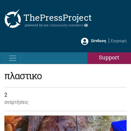
ThePressProject
powered by our
community members
Σύνδεση
Εγγραφή
Support
πλαστικο
2
αναρτήσεις