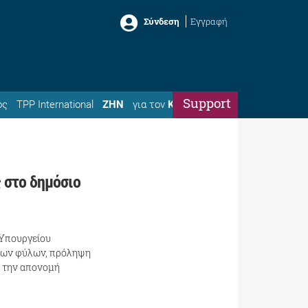
Σύνδεση
Εγγραφή
Support
ός
TPP International
ΖΗΝ
για τον
Κώστα
 στο δημόσιο
 Υπουργείου
 των φύλων, πρόληψη
α την απονομή