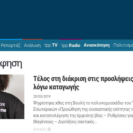
tpp.
TV
Ανασκόπηση
Πολιτισμ
Ρεπορτάζ
Ανάλυση
tpp.
Radio
άφηση
Τέλος στη διάκριση στις προσλήψεις
λόγω καταγωγής
20/03/2019
Ψηφίστηκε χθες στη Βουλή το πολυνομοσχέδιο του
Εσωτερικών «Προώθηση της ουσιαστικής ισότητας
και καταπολέμηση της έμφυλης βίας – Ρυθμίσεις γι
Ιθαγένειας – Διατάξεις σχετικές…
ΕΛΛΑΔΑ