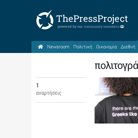
ThePressProject
powered by our
community members
Newsroom
Πολιτική
Οικονομία
Διεθνή
πολιτογρ
1
αναρτήσεις