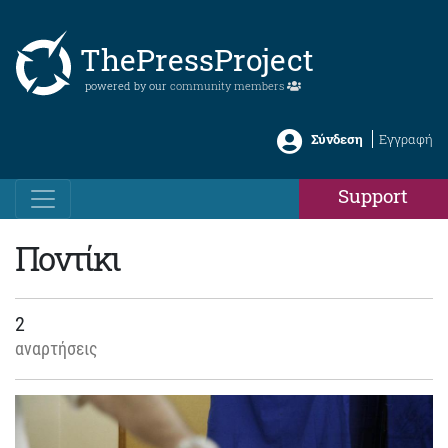
ThePressProject
powered by our
community members
Σύνδεση
Εγγραφή
Support
Ποντίκι
2
αναρτήσεις