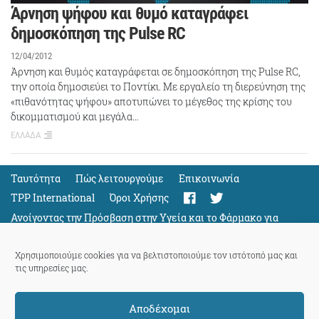
Άρνηση ψήφου και θυμό καταγράφει
δημοσκόπηση της Pulse RC
12/04/2012
Άρνηση και θυμός καταγράφεται σε δημοσκόπηση της Pulse RC,
την οποία δημοσιεύει το Ποντίκι. Με εργαλείο τη διερεύνηση της
«πιθανότητας ψήφου» αποτυπώνει το μέγεθος της κρίσης του
δικομματισμού και μεγάλα…
ΕΛΛΑΔΑ
Ταυτότητα
Πώς λειτουργούμε
Eπικοινωνία
TPP International
Όροι Χρήσης
Ανοίγοντας την Πρόσβαση στην Υγεία και το Φάρμακο για
Όλους
Support
Χρησιμοποιούμε cookies για να βελτιστοποιούμε τον ιστότοπό μας και
τις υπηρεσίες μας.
Αποδέχομαι
ThePressProject