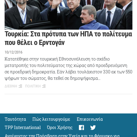
Τουρκία: Στα πρότυπα των ΗΠΑ το πολίτευμα
που θέλει ο Ερντογάν
10/12/2016
Κατατέθηκε στην τουρκική Εθνοσυνέλευση το σχέδιο
μετατροπής του πολιτεύματος της χώρας από προεδρευόμενη
σε προεδρική δημοκρατία. Εάν λάβει τουλάχιστον 330 εκ των 550
ψήφων του σώματος, θα τεθεί σε δημοψήφισμα…
ΔΙΕΘΝΗ
ΠΟΛΙΤΙΚΗ
Ταυτότητα
Πώς λειτουργούμε
Eπικοινωνία
TPP International
Όροι Χρήσης
Ανοίγοντας την Πρόσβαση στην Υγεία και το Φάρμακο για