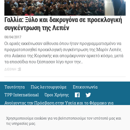
Γαλλία: Ξύλο και δακρυγόνα σε προεκλογική
συγκέντρωση της Λεπέν
08/04/2017
Οι αρχές εκκένωσαν αίθουσα όπου ήταν προγραμματισμένο να
πραγματοποιηθεί προεκλογική συγκέντρωση της Μαρίν Λεπέν,
στο Αιάκειο της Κορσικής και απομάκρυναν αρκετό κόσμο, μετά
τα επεισόδια που ξέσπασαν λίγο πριν την…
ΔΙΕΘΝΗ
Ταυτότητα
Πώς λειτουργούμε
Eπικοινωνία
TPP International
Όροι Χρήσης
Ανοίγοντας την Πρόσβαση στην Υγεία και το Φάρμακο για
Όλους
Support
Χρησιμοποιούμε cookies για να βελτιστοποιούμε τον ιστότοπό μας και
τις υπηρεσίες μας.