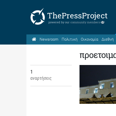
ThePressProject
powered by our
community members
Newsroom
Πολιτική
Οικονομία
Διεθνή
προετοιμ
1
αναρτήσεις