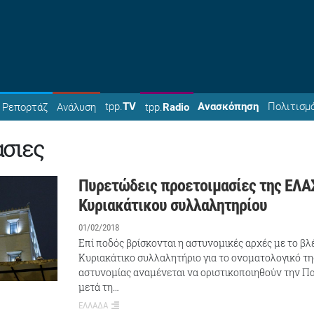
tpp.
TV
Ανασκόπηση
Πολιτισμ
Ρεπορτάζ
Ανάλυση
tpp.
Radio
ασιες
Πυρετώδεις προετοιμασίες της ΕΛΑ
Κυριακάτικου συλλαλητηρίου
01/02/2018
Επί ποδός βρίσκονται η αστυνομικές αρχές με το β
Κυριακάτικο συλλαλητήριο για το ονοματολογικό τη
αστυνομίας αναμένεται να οριστικοποιηθούν την Π
μετά τη…
ΕΛΛΑΔΑ