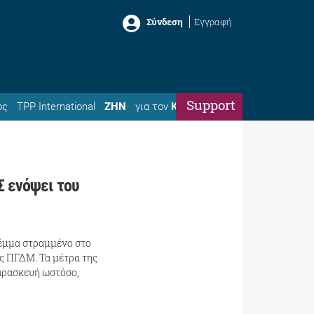
Σύνδεση
Εγγραφή
Support
ός
TPP International
ΖΗΝ
για τον
Κώστα
Σ ενόψει του
λέμμα στραμμένο στο
ς ΠΓΔΜ. Τα μέτρα της
αρασκευή ωστόσο,