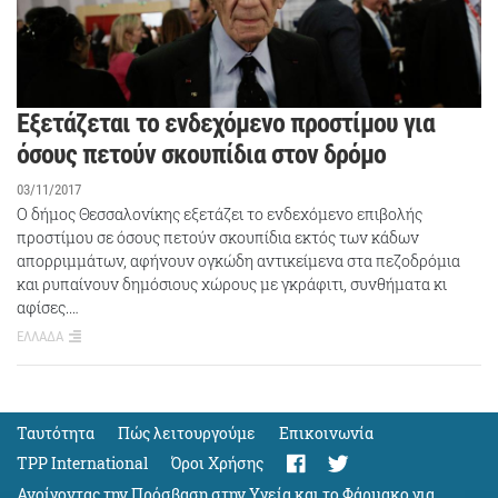
Εξετάζεται το ενδεχόμενο προστίμου για
όσους πετούν σκουπίδια στον δρόμο
03/11/2017
Ο δήμος Θεσσαλονίκης εξετάζει το ενδεχόμενο επιβολής
προστίμου σε όσους πετούν σκουπίδια εκτός των κάδων
απορριμμάτων, αφήνουν ογκώδη αντικείμενα στα πεζοδρόμια
και ρυπαίνουν δημόσιους χώρους με γκράφιτι, συνθήματα κι
αφίσες.…
ΕΛΛΑΔΑ
Ταυτότητα
Πώς λειτουργούμε
Eπικοινωνία
TPP International
Όροι Χρήσης
Ανοίγοντας την Πρόσβαση στην Υγεία και το Φάρμακο για