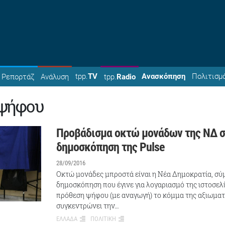
tpp.
TV
Ανασκόπηση
Πολιτισμ
Ρεπορτάζ
Ανάλυση
tpp.
Radio
ψήφου
Προβάδισμα οκτώ μονάδων της ΝΔ 
δημοσκόπηση της Pulse
28/09/2016
Οκτώ μονάδες μπροστά είναι η Νέα Δημοκρατία, σ
δημοσκόπηση που έγινε για λογαριασμό της ιστοσελί
πρόθεση ψήφου (με αναγωγή) το κόμμα της αξιωματ
συγκεντρώνει την…
ΕΛΛΑΔΑ
ΠΟΛΙΤΙΚΗ