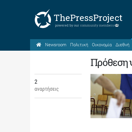
ThePressProject
powered by our
community members
Newsroom
Πολιτική
Οικονομία
Διεθνή
Πρόθεση 
2
αναρτήσεις