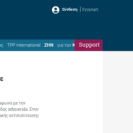
Σύνδεση
Εγγραφή
Support
ός
TPP International
ΖΗΝ
για τον
Κώστα
σε
ύμφωνα με την
δας iefimerida. Στην
ικής αντιπολίτευσης