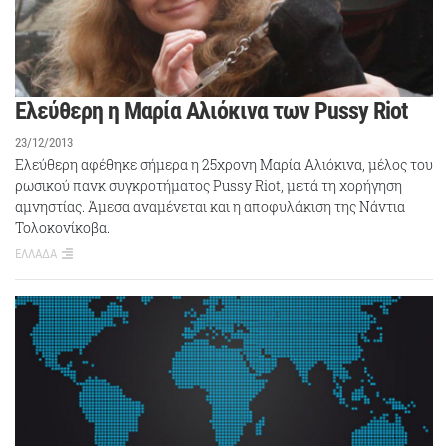
Ελεύθερη η Μαρία Αλιόκινα των Pussy Riot
23/12/2013
Ελεύθερη αφέθηκε σήμερα η 25χρονη Μαρία Αλιόκινα, μέλος του
ρωσικού πανκ συγκροτήματος Pussy Riot, μετά τη χορήγηση
αμνηστίας. Άμεσα αναμένεται και η αποφυλάκιση της Νάντια
Τολοκονίκοβα.
ΕΛΛΑΔΑ