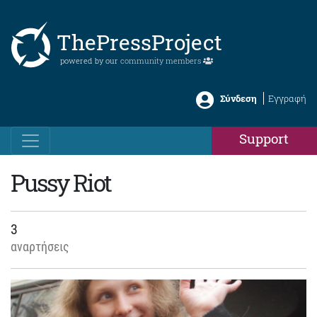
ThePressProject
powered by our
community members
Σύνδεση
Εγγραφή
Support
Pussy Riot
3
αναρτήσεις