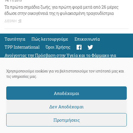
14/11/2013
Τα πρώτα σημάδια ζωής, για πρώτη φορά μετά από 26 μέρες
έδωσε στην οικογένειά της η φυλακισμένη τραγουδίστρια
ΔΙΕΘΝΗ
Ταυτότητα
Πώς λειτουργούμε
Eπικοινωνία
TPP International
Όροι Χρήσης
Ανοίγοντας την Πρόσβαση στην Υγεία και το Φάρμακο για
Όλους
Support
Χρησιμοποιούμε cookies για να βελτιστοποιούμε τον ιστότοπό μας και
τις υπηρεσίες μας.
Αποδέχομαι
ThePressProject
powered by our
community members
Δεν Αποδέχομαι
Προτιμήσεις
© 2026 ThePressProject | Created by BitsnBytes & re-manufactured
by
Sociality