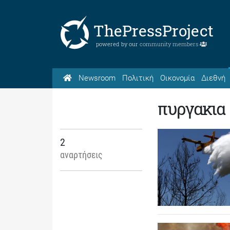
ThePressProject
powered by our
community members
Newsroom
Πολιτική
Οικονομία
Διεθνή
πυργακια
2
αναρτήσεις