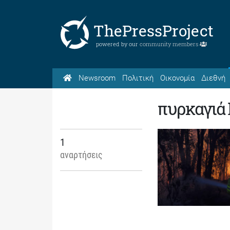
ThePressProject
powered by our
community members
Newsroom
Πολιτική
Οικονομία
Διεθνή
πυρκαγιά
1
αναρτήσεις