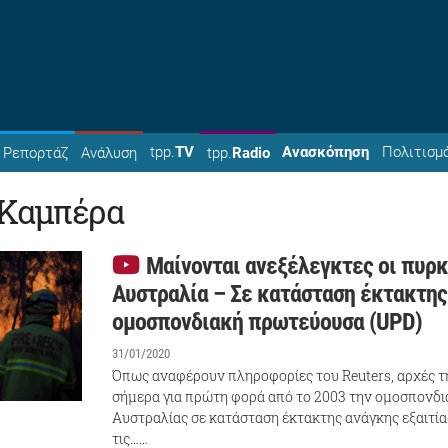
tpp.
TV
Ανασκόπηση
Πολιτισμ
Ρεπορτάζ
Ανάλυση
tpp.
Radio
 Καμπέρα
Μαίνονται ανεξέλεγκτες οι πυρκ
Αυστραλία – Σε κατάσταση έκτακτης
ομοσπονδιακή πρωτεύουσα (UPD)
31/01/2020
Όπως αναφέρουν πληροφορίες του Reuters, αρχές 
σήμερα για πρώτη φορά από το 2003 την ομοσπονδ
Αυστραλίας σε κατάσταση έκτακτης ανάγκης εξαιτία
τις……