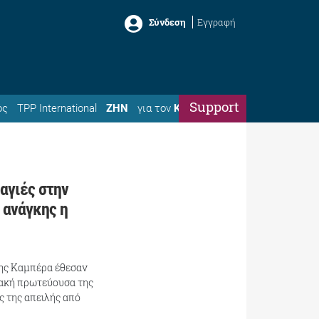
Σύνδεση
Εγγραφή
Support
ός
TPP International
ΖΗΝ
για τον
Κώστα
αγιές στην
 ανάγκης η
της Καμπέρα έθεσαν
ιακή πρωτεύουσα της
ς της απειλής από