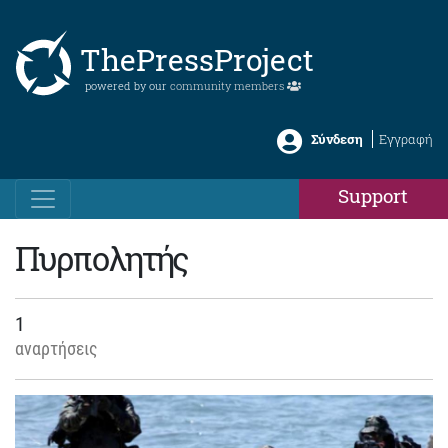
ThePressProject
powered by our
community members
Σύνδεση
Εγγραφή
Support
Πυρπολητής
1
αναρτήσεις