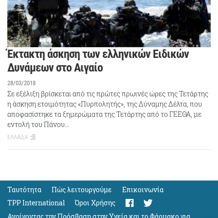
Έκτακτη άσκηση των ελληνικών Ειδικών
Δυνάμεων στο Αιγαίο
28/03/2018
Σε εξέλιξη βρίσκεται από τις πρώτες πρωινές ώρες της Τετάρτης
η άσκηση ετοιμότητας «Πυρπολητής», της Δύναμης Δέλτα, που
αποφασίστηκε τα ξημερώματα της Τετάρτης από το ΓΕΕΘΑ, με
εντολή του Πάνου…
ΕΛΛΑΔΑ
Ταυτότητα
Πώς λειτουργούμε
Eπικοινωνία
TPP International
Όροι Χρήσης
Ανοίγοντας την Πρόσβαση στην Υγεία και το Φάρμακο για