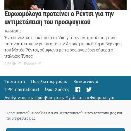
Ευρωομόλογα προτείνει ο Ρέντσι για την
αντιμετώπιση του προσφυγικού
16/04/2016
Ένα συνολικό ευρωπαϊκό σχέδιο για την αντιμετώπιση των
μεταναστευτικών ροών από την Αφρική προωθεί η κυβέρνηση
του Ματέο Ρέντσι, σύμφωνα με τα όσα αναφέρει σήμερα ο
ιταλικός Τύπος
ΔΙΕΘΝΗ
ΕΛΛΑΔΑ
Ταυτότητα
Πώς λειτουργούμε
Eπικοινωνία
TPP International
Όροι Χρήσης
Ανοίγοντας την Πρόσβαση στην Υγεία και το Φάρμακο για
Όλους
Support
Χρησιμοποιούμε cookies για να βελτιστοποιούμε τον ιστότοπό μας και
τις υπηρεσίες μας.