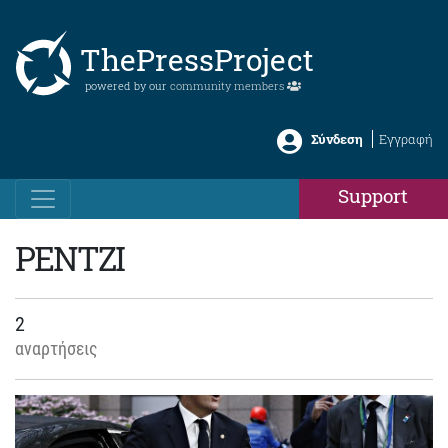
ThePressProject
powered by our
community members
Σύνδεση
Εγγραφή
Support
ΡΕΝΤΖΙ
2
αναρτήσεις