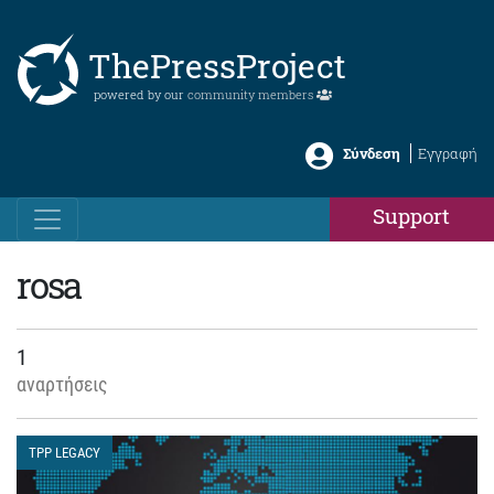
ThePressProject
powered by our
community members
Σύνδεση
Εγγραφή
Support
rosa
1
αναρτήσεις
TPP LEGACY