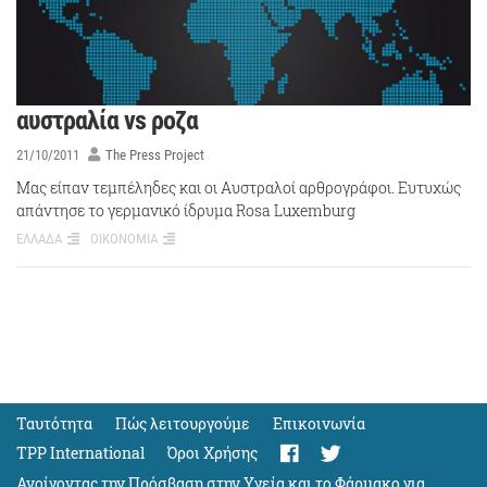
αυστραλία vs ροζα
21/10/2011
The Press Project
Μας είπαν τεμπέληδες και οι Αυστραλοί αρθρογράφοι. Ευτυχώς
απάντησε το γερμανικό ίδρυμα Rosa Luxemburg
ΕΛΛΑΔΑ
ΟΙΚΟΝΟΜΙΑ
Ταυτότητα
Πώς λειτουργούμε
Eπικοινωνία
TPP International
Όροι Χρήσης
Ανοίγοντας την Πρόσβαση στην Υγεία και το Φάρμακο για