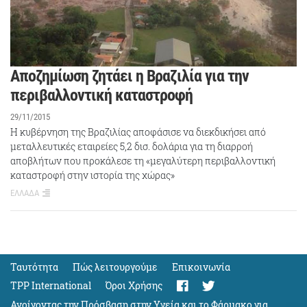
Αποζημίωση ζητάει η Βραζιλία για την
περιβαλλοντική καταστροφή
29/11/2015
Η κυβέρνηση της Βραζιλίας αποφάσισε να διεκδικήσει από
μεταλλευτικές εταιρείες 5,2 δισ. δολάρια για τη διαρροή
αποβλήτων που προκάλεσε τη «μεγαλύτερη περιβαλλοντική
καταστροφή στην ιστορία της χώρας»
ΕΛΛΑΔΑ
Ταυτότητα
Πώς λειτουργούμε
Eπικοινωνία
TPP International
Όροι Χρήσης
Ανοίγοντας την Πρόσβαση στην Υγεία και το Φάρμακο για