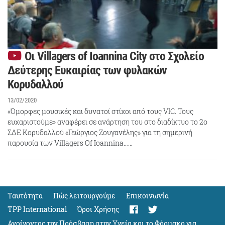
Oι Villagers of Ioannina City στο Σχολείο
Δεύτερης Ευκαιρίας των φυλακών
Κορυδαλλού
13/02/2020
«Όμορφες μουσικές και δυνατοί στίχοι από τους VIC. Τους
ευχαριστούμε» αναφέρει σε ανάρτηση του στο διαδίκτυο το 2ο
ΣΔΕ Κορυδαλλού «Γεώργιος Ζουγανέλης» για τη σημερινή
παρουσία των Villagers Of Ioannina……
Ταυτότητα
Πώς λειτουργούμε
Eπικοινωνία
TPP International
Όροι Χρήσης
Ανοίγοντας την Πρόσβαση στην Υγεία και το Φάρμακο για