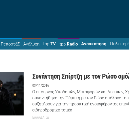
tpp.
TV
Ανασκόπηση
Πολιτισμ
Ρεπορτάζ
Ανάλυση
tpp.
Radio
Συνάντηση Σπίρτζη με τον Ρώσο ομό
03/11/2016
Ο υπουργός Υποδομών, Μεταφορών και Δικτύων, Χ
συναντήθηκε την Πέμπτη με τον Ρώσο ομόλογο του
συζητήσουν για την προοπτική ενδιαφέροντος επε
σιδηροδρομικό τομέα
ΕΛΛΑΔΑ