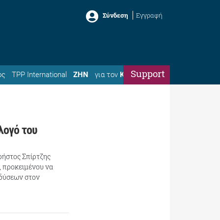
Σύνδεση
Εγγραφή
Support
ός
TPP International
ΖΗΝ
για τον
Κώστα
λογό του
ρήστος Σπίρτζης
, προκειμένου να
νδύσεων στον