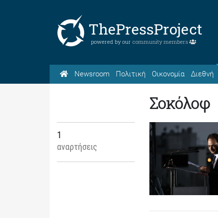
ThePressProject
powered by our
community members
Newsroom
Πολιτική
Οικονομία
Διεθνή
Σοκόλοφ
1
αναρτήσεις