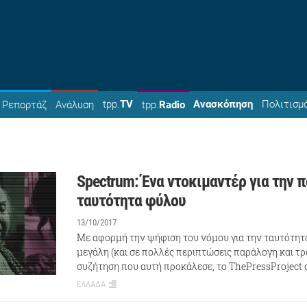
tpp.
TV
Ανασκόπηση
Πολιτισμ
Ρεπορτάζ
Ανάλυση
tpp.
Radio
Spectrum: Ένα ντοκιμαντέρ για την
ταυτότητα φύλου
13/10/2017
Με αφορμή την ψήφιση του νόμου για την ταυτότητ
μεγάλη (και σε πολλές περιπτώσεις παράλογη και τ
συζήτηση που αυτή προκάλεσε, το ThePressProject 
ΕΛΛΑΔΑ