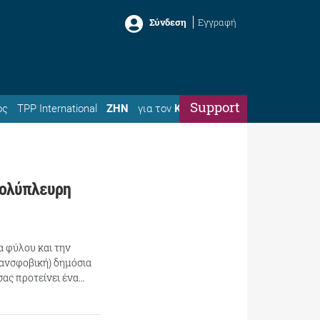
Σύνδεση
Εγγραφή
Support
ός
TPP International
ΖΗΝ
για τον
Κώστα
 πολύπλευρη
α φύλου και την
ρανσφοβική) δημόσια
σας προτείνει ένα…