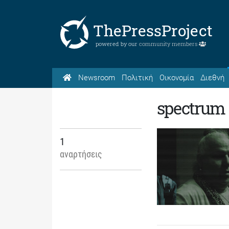
ThePressProject
powered by our
community members
Newsroom
Πολιτική
Οικονομία
Διεθνή
spectrum
1
αναρτήσεις