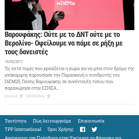
Βαρουφάκης: Ούτε με το ΔΝΤ ούτε με το
Βερολίνο- Οφείλουμε να πάμε σε ρήξη με
τους δανειστές
19/05/2017
Τις επτά τομές που χρειάζεται η χώρα για να μπει στον δρόμο της
ανάκαμψης παρουσίασε την Παρασκευή ο συνιδρυτής του
DiEM25, Γιάνης Βαρουφάκης σε συνέντευξη τύπου που
παραχώρησε στην ΕΣΗΕΑ.…
ΕΛΛΑΔΑ
ΟΙΚΟΝΟΜΙΑ
Ταυτότητα
Πώς λειτουργούμε
Eπικοινωνία
TPP International
Όροι Χρήσης
Ανοίγοντας την Πρόσβαση στην Υγεία και το Φάρμακο για