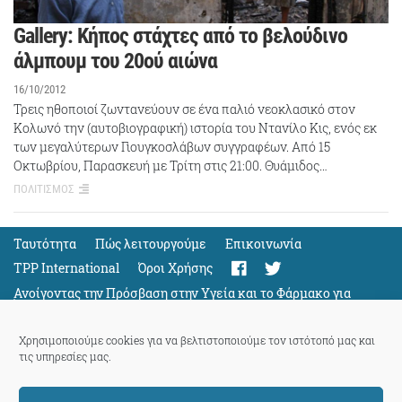
Gallery: Κήπος στάχτες από το βελούδινο
άλμπουμ του 20ού αιώνα
16/10/2012
Τρεις ηθοποιοί ζωντανεύουν σε ένα παλιό νεοκλασικό στον
Κολωνό την (αυτοβιογραφική) ιστορία του Ντανίλο Κις, ενός εκ
των μεγαλύτερων Γιουγκοσλάβων συγγραφέων. Από 15
Οκτωβρίου, Παρασκευή με Τρίτη στις 21:00. Θυάμιδος…
ΠΟΛΙΤΙΣΜΟΣ
Ταυτότητα
Πώς λειτουργούμε
Eπικοινωνία
TPP International
Όροι Χρήσης
Ανοίγοντας την Πρόσβαση στην Υγεία και το Φάρμακο για
Όλους
Support
Χρησιμοποιούμε cookies για να βελτιστοποιούμε τον ιστότοπό μας και
τις υπηρεσίες μας.