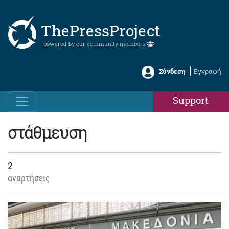
ThePressProject
powered by our
community members
Σύνδεση
Εγγραφή
Support
στάθμευση
2
αναρτήσεις