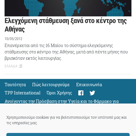
Ελεγχόμενη στάθμευση ξανά στο κέντρο της
Αθήνας
10/05/2012
Επανέρχεται από τις 16 Μαίου το σύστημα ελεγχόμενης
στάθμευσης στο κέντρο της Αθήνας, μετά από πέντε μήνες που
βρισκόταν εκτός λειτουργίας.
ΕΛΛΑΔΑ
Ταυτότητα
Πώς λειτουργούμε
Eπικοινωνία
TPP International
Όροι Χρήσης
Ανοίγοντας την Πρόσβαση στην Υγεία και το Φάρμακο για
Όλους
Support
Χρησιμοποιούμε cookies για να βελτιστοποιούμε τον ιστότοπό μας και
τις υπηρεσίες μας.