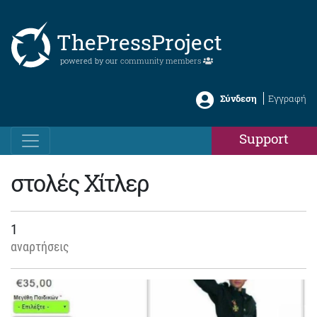
ThePressProject
powered by our
community members
Σύνδεση
Εγγραφή
Support
στολές Χίτλερ
1
αναρτήσεις