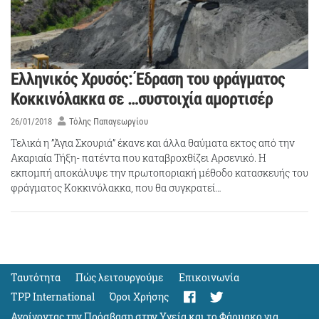
Ελληνικός Χρυσός: Έδραση του φράγματος
Κοκκινόλακκα σε …συστοιχία αμορτισέρ
26/01/2018
Τόλης Παπαγεωργίου
Τελικά η ”Άγια Σκουριά” έκανε και άλλα θαύματα εκτος από την
Ακαριαία Τήξη- πατέντα που καταβροχθίζει Αρσενικό. Η
εκπομπή αποκάλυψε την πρωτοποριακή μέθοδο κατασκευής του
φράγματος Κοκκινόλακκα, που θα συγκρατεί…
Ταυτότητα
Πώς λειτουργούμε
Eπικοινωνία
TPP International
Όροι Χρήσης
Ανοίγοντας την Πρόσβαση στην Υγεία και το Φάρμακο για