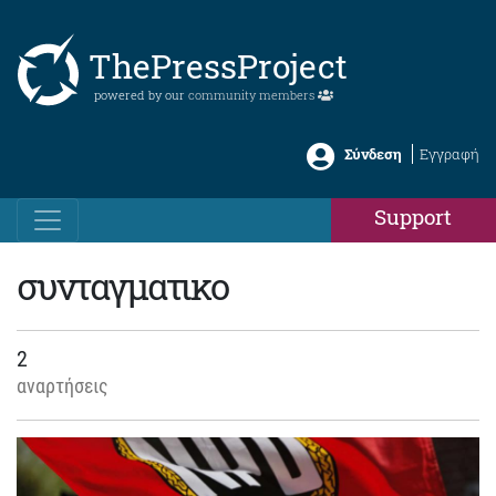
ThePressProject
powered by our
community members
Σύνδεση
Εγγραφή
Support
συνταγματικο
2
αναρτήσεις