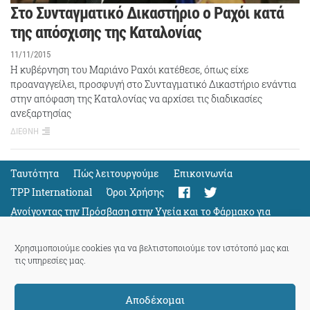
Στο Συνταγματικό Δικαστήριο ο Ραχόι κατά
της απόσχισης της Καταλονίας
11/11/2015
Η κυβέρνηση του Μαριάνο Ραχόι κατέθεσε, όπως είχε
προαναγγείλει, προσφυγή στο Συνταγματικό Δικαστήριο ενάντια
στην απόφαση της Καταλονίας να αρχίσει τις διαδικασίες
ανεξαρτησίας
ΔΙΕΘΝΗ
Ταυτότητα
Πώς λειτουργούμε
Eπικοινωνία
TPP International
Όροι Χρήσης
Ανοίγοντας την Πρόσβαση στην Υγεία και το Φάρμακο για
Όλους
Support
Χρησιμοποιούμε cookies για να βελτιστοποιούμε τον ιστότοπό μας και
τις υπηρεσίες μας.
Αποδέχομαι
ThePressProject