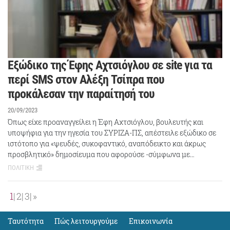
Eξώδικο της Έφης Αχτσιόγλου σε site για τα
περί SMS στον Αλέξη Τσίπρα που
προκάλεσαν την παραίτησή του
20/09/2023
Όπως είχε προαναγγείλει η Έφη Αχτσιόγλου, βουλευτής και
υποψήφια για την ηγεσία του ΣΥΡΙΖΑ-ΠΣ, απέστειλε εξώδικο σε
ιστότοπο για «ψευδές, συκοφαντικό, αναπόδεικτο και άκρως
προσβλητικό» δημοσίευμα που αφορούσε -σύμφωνα με…
ΠΟΛΙΤΙΚΗ
1
2
3
»
Ταυτότητα
Πώς λειτουργούμε
Eπικοινωνία