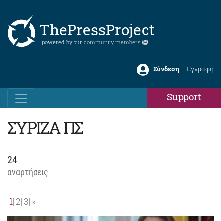
ThePressProject
powered by our
community members
Σύνδεση
Εγγραφή
Support
ΣΥΡΙΖΑ ΠΣ
24
αναρτήσεις
1
2
3
»