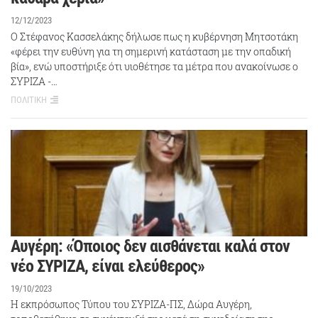
12/12/2023
Ο Στέφανος Κασσελάκης δήλωσε πως η κυβέρνηση Μητσοτάκη
«φέρει την ευθύνη για τη σημερινή κατάσταση με την οπαδική
βία», ενώ υποστήριξε ότι υιοθέτησε τα μέτρα που ανακοίνωσε ο
ΣΥΡΙΖΑ -…
ΠΟΛΙΤΙΚΗ
Αυγέρη: «Όποιος δεν αισθάνεται καλά στον
νέο ΣΥΡΙΖΑ, είναι ελεύθερος»
19/10/2023
Η εκπρόσωπος Τύπου του ΣΥΡΙΖΑ-ΠΣ, Δώρα Αυγέρη,