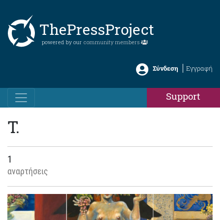
ThePressProject
powered by our
community members
Σύνδεση
Εγγραφή
Support
Τ.
1
αναρτήσεις